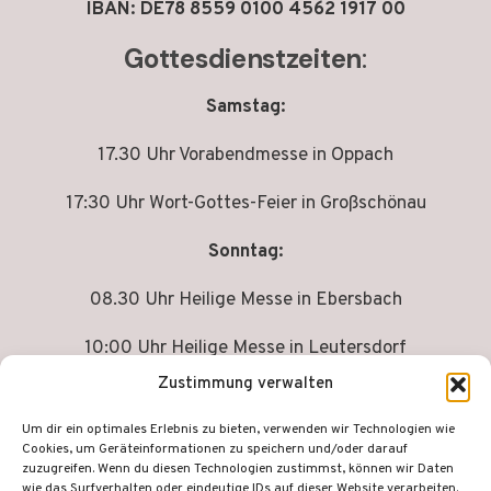
IBAN: DE78 8559 0100 4562 1917 00
Gottesdienstzeiten
:
Samstag:
17.30 Uhr Vorabendmesse in Oppach
17:30 Uhr Wort-Gottes-Feier in Großschönau
Sonntag:
08.30 Uhr Heilige Messe in Ebersbach
10:00 Uhr Heilige Messe in Leutersdorf
Zustimmung verwalten
Um dir ein optimales Erlebnis zu bieten, verwenden wir Technologien wie
Cookies, um Geräteinformationen zu speichern und/oder darauf
© 2026 Röm. Kath. Pfarrei "Mariä Himmelfahrt"
zuzugreifen. Wenn du diesen Technologien zustimmst, können wir Daten
Leutersdorf - WordPress Theme von
Kadence WP
wie das Surfverhalten oder eindeutige IDs auf dieser Website verarbeiten.